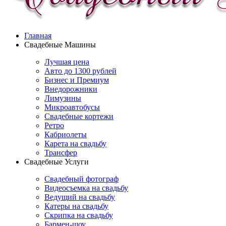
Главная
Свадебные Машины
Лучшая цена
Авто до 1300 рублей
Бизнес и Премиум
Внедорожники
Лимузины
Микроавтобусы
Свадебные кортежи
Ретро
Кабриолеты
Карета на свадьбу
Трансфер
Свадебные Услуги
Свадебный фотограф
Видеосъемка на свадьбу
Ведущий на свадьбу
Катеры на свадьбу
Скрипка на свадьбу
Бармен-шоу