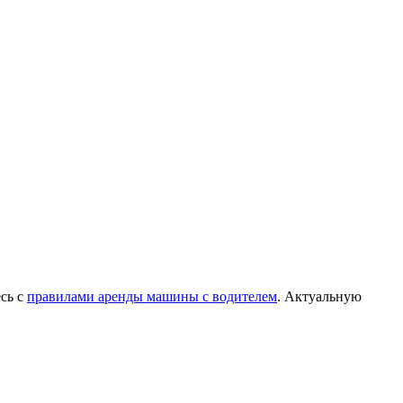
есь с
правилами аренды машины с водителем
. Актуальную