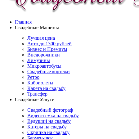
Главная
Свадебные Машины
Лучшая цена
Авто до 1300 рублей
Бизнес и Премиум
Внедорожники
Лимузины
Микроавтобусы
Свадебные кортежи
Ретро
Кабриолеты
Карета на свадьбу
Трансфер
Свадебные Услуги
Свадебный фотограф
Видеосъемка на свадьбу
Ведущий на свадьбу
Катеры на свадьбу
Скрипка на свадьбу
Бармен-шоу