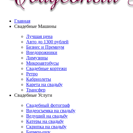
Главная
Свадебные Машины
Лучшая цена
Авто до 1300 рублей
Бизнес и Премиум
Внедорожники
Лимузины
Микроавтобусы
Свадебные кортежи
Ретро
Кабриолеты
Карета на свадьбу
Трансфер
Свадебные Услуги
Свадебный фотограф
Видеосъемка на свадьбу
Ведущий на свадьбу
Катеры на свадьбу
Скрипка на свадьбу
Бармен-шоу